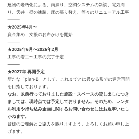
建物の老朽化による、雨漏り、空調システムの新調、電気周
り、天井・壁の塗装、床の張り替え、等々のリニューアル工事
⸻
★2025年4月〜
資金集め、支援のお声かけを開始
⸻
★2025年6月〜2026年2月
工事の着工〜工事の完了予定
⸻
★2027年 再開予定
新たな「plan-B」として、これまでとは異なる形での運営再開
を目指しております。
なお、以前行っておりました施設・スペースの貸し出しにつき
ましては、現時点では予定しておりません。そのため、レンタ
ル利用や持ち込み企画に関するお問い合わせにはお返事いたし
かねます。
皆様のご理解とご協力を賜りますよう、よろしくお願い申し上
げます。
⸻