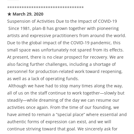
⭐︎⭐︎⭐︎⭐︎⭐︎⭐︎⭐︎⭐︎⭐︎⭐︎⭐︎⭐︎⭐︎⭐︎⭐︎⭐︎⭐︎⭐︎⭐︎⭐︎⭐︎⭐︎⭐︎⭐︎⭐︎⭐︎⭐︎⭐︎⭐︎⭐︎⭐︎⭐︎
★ March 29, 2020
Suspension of Activities Due to the Impact of COVID-19
Since 1981, plan-B has grown together with pioneering
artists and expressive practitioners from around the world.
Due to the global impact of the COVID-19 pandemic, this
small space was unfortunately not spared from its effects.
At present, there is no clear prospect for recovery. We are
also facing further challenges, including a shortage of
personnel for production-related work toward reopening,
as well as a lack of operating funds.
Although we have had to stop many times along the way,
all of us on the staff continue to work together—slowly but
steadily—while dreaming of the day we can resume our
activities once again. From the time of our founding, we
have aimed to remain a “special place” where essential and
authentic forms of expression can exist, and we will
continue striving toward that goal. We sincerely ask for