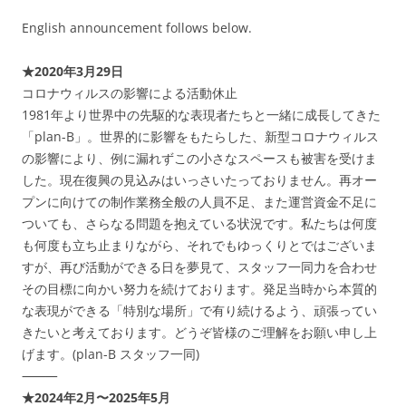
English announcement follows below.
★2020年3月29日
コロナウィルスの影響による活動休止
1981年より世界中の先駆的な表現者たちと一緒に成長してきた
「plan-B」。世界的に影響をもたらした、新型コロナウィルス
の影響により、例に漏れずこの小さなスペースも被害を受けま
した。現在復興の見込みはいっさいたっておりません。再オー
プンに向けての制作業務全般の人員不足、また運営資金不足に
ついても、さらなる問題を抱えている状況です。私たちは何度
も何度も立ち止まりながら、それでもゆっくりとではございま
すが、再び活動ができる日を夢見て、スタッフ一同力を合わせ
その目標に向かい努力を続けております。発足当時から本質的
な表現ができる「特別な場所」で有り続けるよう、頑張ってい
きたいと考えております。どうぞ皆様のご理解をお願い申し上
げます。(plan-B スタッフ一同)
⸻
★2024年2月〜2025年5月