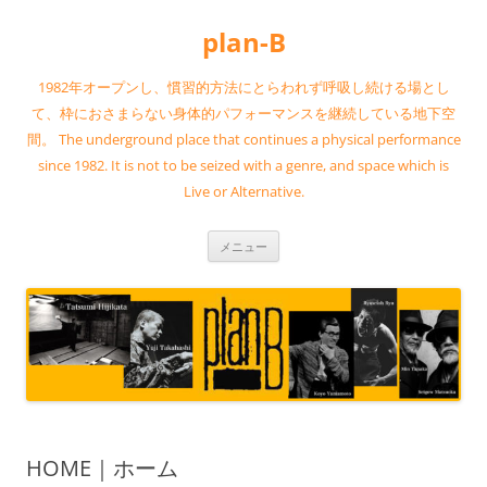
コ
ン
plan-B
テ
ン
ツ
へ
1982年オープンし、慣習的方法にとらわれず呼吸し続ける場とし
ス
キ
て、枠におさまらない身体的パフォーマンスを継続している地下空
ッ
間。 The underground place that continues a physical performance
プ
since 1982. It is not to be seized with a genre, and space which is
Live or Alternative.
メニュー
HOME｜ホーム