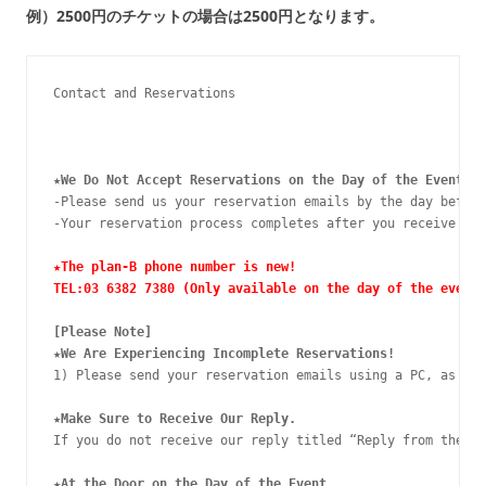
例）2500円のチケットの場合は2500円となります。
Contact and Reservations
★
We Do Not Accept Reservations on the Day of the Event Vi
-Please send us your reservation emails by the day before
-Your reservation process completes after you receive a r
★The plan-B phone number is new!

TEL:03 6382 7380 (Only available on the day of the event)
[Please Note]
★
We Are Experiencing Incomplete Reservations!
1) Please send your reservation emails using a PC, as ema
★
Make Sure to Receive Our Reply.
If you do not receive our reply titled “Reply from the pl
★
At the Door on the Day of the Event