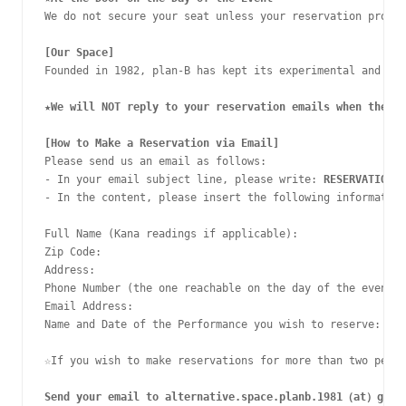
We do not secure your seat unless your reservation proces
[Our Space]
Founded in 1982, plan-B has kept its experimental and han
★
We will NOT reply to your reservation emails when the ev
[How to Make a Reservation via Email]
Please send us an email as follows:
- In your email subject line, please write: 
RESERVATION F
- In the content, please insert the following information
Full Name (Kana readings if applicable):
Zip Code:
Address:
Phone Number (the one reachable on the day of the event):
Email Address:
Name and Date of the Performance you wish to reserve:
☆
If you wish to make reservations for more than two peop
Send your email to alternative.space.planb.1981
（
at
）
gmai