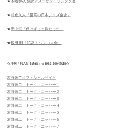
★
木幡和枝 翻訳☆スーザン・ソンダグ著
★
相倉久人『至高の日本ジャズ全史』
★
田中泯『僕はずっと裸だった』
★
坂田 明『私説 ミジンコ大全』
☆月刊「PLAN-B通信」☆1982-2004記録☆
灰野敬二オフィシャルサイト
灰野敬二 トーク・エッセー 1
灰野敬二 トーク・エッセー 2
灰野敬二 トーク・エッセー 3
灰野敬二 トーク・エッセー 4
灰野敬二 トーク・エッセー 5
灰野敬二 トーク・エッセー 6
灰野敬二 トーク・エッセー 7