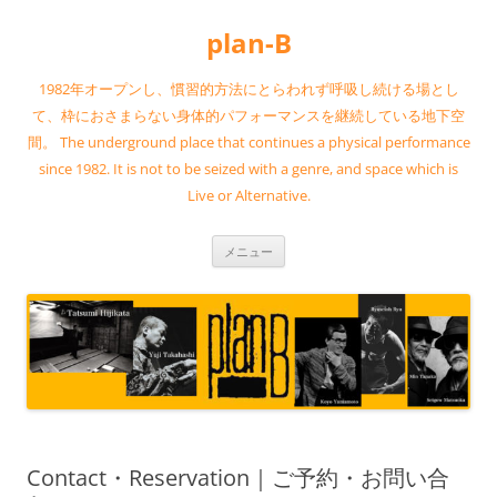
コ
ン
plan-B
テ
ン
ツ
へ
1982年オープンし、慣習的方法にとらわれず呼吸し続ける場とし
ス
キ
て、枠におさまらない身体的パフォーマンスを継続している地下空
ッ
間。 The underground place that continues a physical performance
プ
since 1982. It is not to be seized with a genre, and space which is
Live or Alternative.
メニュー
Contact・Reservation｜ご予約・お問い合