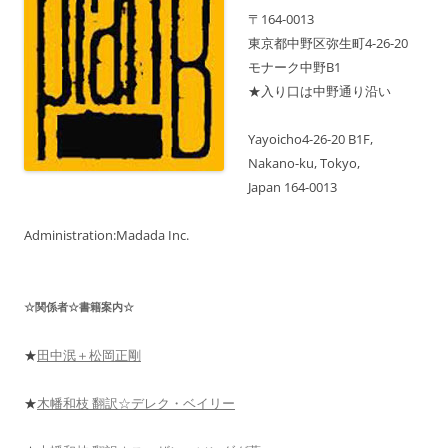
そ
〒164-0013
の
先
東京都中野区弥生町4-26-20
の
モナーク中野B1
ス
ケ
★入り口は中野通り沿い
ジ
ュ
ー
ル
Yayoicho4-26-20 B1F,
も
Nakano-ku, Tokyo,
表
示
Japan 164-0013
中！
Administration:Madada Inc.
☆関係者☆書籍案内☆
★
田中泯＋松岡正剛
★
木幡和枝 翻訳☆デレク・ベイリー