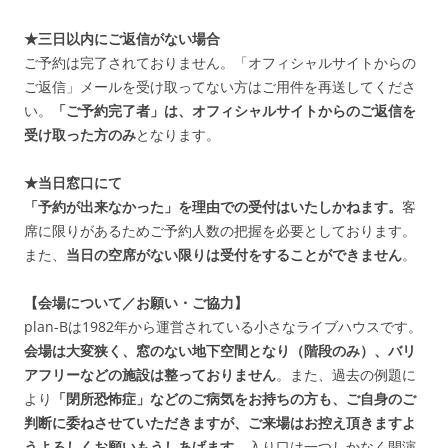
★三日以内にご返信がない場合
ご予約は完了されておりません。「オフィシャルサイトからの
ご返信」メールを受け取ってない方はご用件を再送してくださ
い。
「ご予約完了者」は、オフィシャルサイトからのご返信を
受け取った方のみ
となります。
★当日窓口にて
「予約が出来なかった」を理由での受付はいたしかねます。
客
席に限りがあるためご予約人数の把握を必要としております。
また、
当日の空席がない限りは受付をすることができません
。
【会場について／お願い・ご協力】
plan-Bは1982年から運営されている小さなライブハウスです。
会場は大変狭く、窓のない地下空間となり（階段のみ）、バリ
アフリーなどの施設は整っておりません
。また、過去の例題に
より
「閉所恐怖症」などのご病気をお持ちの方も、ご自身のご
判断に委ねさせていただきますが、ご来場はお控え頂きますよ
うよろしくお願いもうしあげます
。入り口は一つしかなく開演