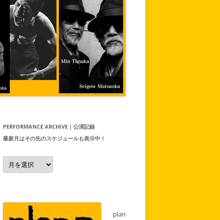
PERFORMANCE ARCHIVE｜公演記録
最新月はその先のスケジュールも表示中！
Performance
Archive
｜
公
演
記
録
最
新
plan