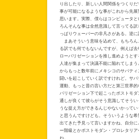
り出したり、新しい人間関係をつくりだ
事が可能になるような事がこれから先展
思います。実際、僕らはコンピュータと
ろんそんな事は全然意識して言ってる訳
っぱりウェーバーの非凡さがある。逆に
まあそういう意味を込めて、もちろん
る訳でも何でもないんですが、例えば去
ローバリゼーションを推し進めようとす
人達が集まって決議不能に陥れてしまう
からもっと数年前にメキシコのサパティ
闘いを起こしていく訳ですけれど。サパ
運動、もっと昔の言い方だと第三世界的
パリゼーション下で起こったポストモダ
通しが良くて彼らがそう意識してそうい
うな捉え方ができるんじやないかってい
と思うんですけども。そういうような希
出てきた予見って言いますかね、自分に
ー階級とかポストモダン・プロレタリア
ね。