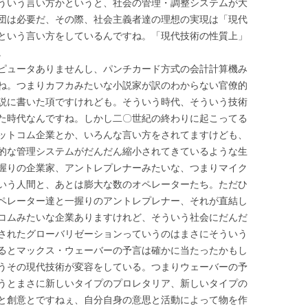
ういう言い方かというと、社会の管理・調整システムが大
団は必要だ、その際、社会主義者達の理想の実現は「現代
という言い方をしているんですね。「現代技術の性質上」
。
ピュータありませんし、パンチカード方式の会計計算機み
ね。つまりカフカみたいな小説家が訳のわからない官僚的
説に書いた項ですけれども。そういう時代、そういう技術
た時代なんですね。しかし二〇世紀の終わりに起こってる
ットコム企業とか、いろんな言い方をされてますけども、
的な管理システムがだんだん縮小されてきているような生
握りの企業家、アントレプレナーみたいな、つまりマイク
いう人間と、あとは膨大な数のオペレーターたち。ただひ
ペレーター達と一握りのアントレプレナー、それが直結し
コムみたいな企業ありますけれど、そういう社会にだんだ
されたグローバリゼーションっていうのはまさにそういう
るとマックス・ウェーバーの予言は確かに当たったかもし
うその現代技術が変容をしている。つまりウェーバーの予
うとまさに新しいタイプのプロレタリア、新しいタイプの
と創意とですねぇ、自分自身の意思と活動によって物を作