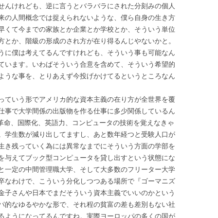
せんけれども、逆に言うとバラバラにされた分刻みの個人
来の人間概念では捉えられないような、僕ら自身の生き方
早くて今までの家族とか企業とか学校とか、そういう単位
方とか、階級の形成のされ方が在り得るんじやないかと。
うに僕は考えてるんですけれども、そういう事も可能なん
ています。いわばそういう合意を含めて、そういう希望的
ような事を、とりあえず今投げかけてるというところなん
っていう形でアメリカ的な資本主義の在り方が全世界を覆
仕事で大学間係の出版物を作る仕事に多少関係しているん
T革命、国際化、英語力、コンピュータの技術を覚えなきゃ
。学生数が減り出してますし、あと数年経つと受験人口が
生き残っていく為には異常なまでにそういう方面の学部を
号を与えてブック型コンピュータを貸し出すという状態にな
と一定の中間管理職大学、そして大多数のフリーター大学
卒なわけで、こういう分化しつつある場所で『ゴーマニズ
金子さんや日本でまだそういう資本主義でいいのかという
パ的なゆるやかな形で、それ程の貧富の差も差別もない社
るようになってるんですね。実際ヨーロッパの多くの国が