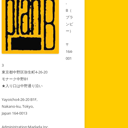
月
-
は
そ
B（
の
先
プラ
の
ンビ
ス
ケ
ー）
ジ
ュ
ー
ル
〒
も
164-
表
示
001
中！
3
東京都中野区弥生町4-26-20
モナーク中野B1
★入り口は中野通り沿い
Yayoicho4-26-20 B1F,
Nakano-ku, Tokyo,
Japan 164-0013
Administration:Madada Inc.