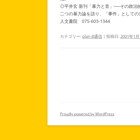
◎平井玄 新刊「暴力と音」──その政治
二つの暴力論を語り、「事件」としての
人文書院 075-603-1344
カテゴリー:
plan-B通信
| 投稿日:
2001年1月
投
稿
ナ
ビ
ゲ
Proudly powered by WordPress
ー
シ
ョ