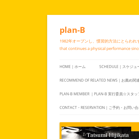
コ
ン
テ
plan-B
ン
ツ
へ
1982年オープンし、慣習的方法にとらわれず呼
ス
キ
that continues a physical performance since 
ッ
プ
HOME｜ホーム
SCHEDULE｜スケジュ
RECOMMEND OF RELATED NEWS｜お薦め
PLAN-B MEMBER ｜PLAN-B 実行委員☆スタ
CONTACT・RESERVATION｜ご予約・お問い