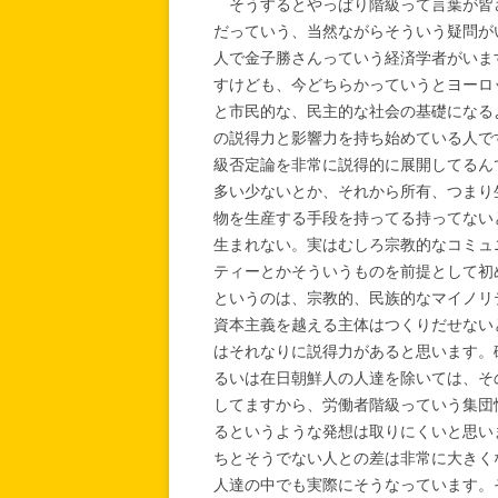
そうするとやっぱり階級って言葉が皆
だっていう、当然ながらそういう疑問が
人で金子勝さんっていう経済学者がいま
すけども、今どちらかっていうとヨーロ
と市民的な、民主的な社会の基礎になる
の説得力と影響力を持ち始めている人で
級否定論を非常に説得的に展開してるん
多い少ないとか、それから所有、つまり
物を生産する手段を持ってる持ってない
生まれない。実はむしろ宗教的なコミュ
ティーとかそういうものを前提として初
というのは、宗教的、民族的なマイノリ
資本主義を越える主体はつくりだせない
はそれなりに説得力があると思います。
るいは在日朝鮮人の人達を除いては、そ
してますから、労働者階級っていう集団
るというような発想は取りにくいと思い
ちとそうでない人との差は非常に大きく
人達の中でも実際にそうなっています。