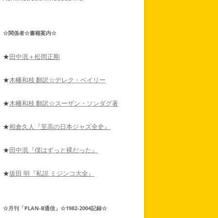
☆関係者☆書籍案内☆
★
田中泯＋松岡正剛
★
木幡和枝 翻訳☆デレク・ベイリー
★
木幡和枝 翻訳☆スーザン・ソンダグ著
★
相倉久人『至高の日本ジャズ全史』
★
田中泯『僕はずっと裸だった』
★
坂田 明『私説 ミジンコ大全』
☆月刊「PLAN-B通信」☆1982-2004記録☆