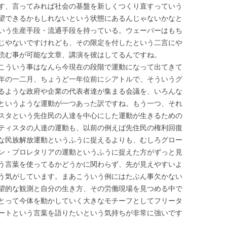
す、言ってみれば社会の基盤を新しくつくり直すっていう
望できるかもしれないという状態にあるんじゃないかなと
いう生産手段・流通手段を持っている。ウェーバーはもち
じやないですけれども、その限定を付したという二言にや
読む事が可能な文章、講演を彼はしてるんですね。
こういう事はなんら今現在の段階で運動になって出てきて
年の一二月、ちょうど一年位前にシアトルで、そういうグ
るような政府や企業の代表者達が集まる会議を、いろんな
というような運動が一つあった訳ですね。もう一つ、それ
スタという先住民の人達を中心にした運動が生きるための
ティスタの人達の運動も、以前の例えば先住民の権利回復
な民族解放運動というふうに捉えるよりも、むしろグロー
ン・プロレタリアの運動というふうに捉えた方がずっと見
う言葉を使ってるかどうかに関わらず、先が見えやすいよ
う気がしています。まあこういう例にはたぶん事欠かない
望的な観測と自分の生き方、その労働現場を見つめる中で
とって今体を動かしていく大きなモチーフとしてフリータ
ートという言葉を語りたいという気持ちが非常に強いです