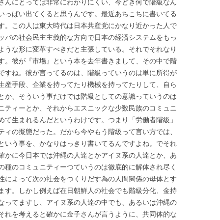
さんにとっては非常にわかりにくい、今どき何で階級なん
いっぱい出てくると思うんです。最近あちこちに書いてる
す。この人は東大時代は日本共産党にかなり近かった人で
ッパの社会民主主義的な方向で日本の経済システムをもっ
ような形に変革すべきだと主張している。それでそれなり
す。彼が『市場』という本を去年書きまして、その中で階
ですね。彼が言ってるのは、階級っていうのは単に所得が
生産手段、企業を持ってたり機械を持ってたりして、自ら
とか、そういう事だけでは階級としての意識っていうのは
ニティーとか、それからエスニックな少数民族のコミュニ
めて生まれるんだというわけです。つまり「労働者階級」
ティの擬態だった。だから今やもう階級って言い方では、
という事を、かなりはっきり書いてるんですよね。でそれ
確かに今日本では沖縄の人達とかアイヌ系の人達とか、あ
の種のコミュニティーつていうのは徹底的に解体され尽く
性によって次の社会をつくりだす為の人間関係の母体とす
ます。しかし例えば在日朝鮮人の社会でも階級分化、金持
なってますし、アイヌ系の人達の中でも、あるいは沖縄の
それを考えると確かに金子さんが言うように、共同体的な