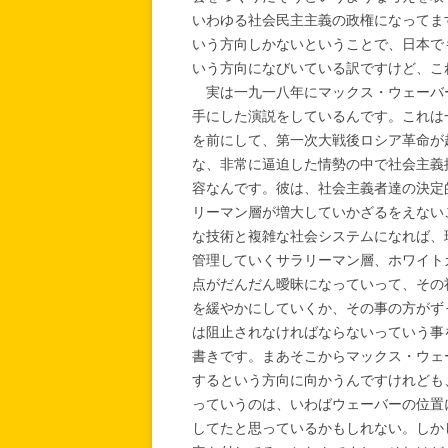
いわゆる社会民主主義の政権になってま
いう方向しかないということで、日本で
いう方向になびいている訳ですけど、こ
実は一九一八年にマックス・ウェーバ
手にした演説をしているんです。これは
を前にして、第一次大戦後ロシア革命が
な、非常に逼迫した情勢の中で社会主義
容なんです。彼は、社会主義者達の決定
リーマン層が増大していかざるをえない
な技術と複雑な社会システムになれば、
管理していくサラリーマン層、ホワイト
点がだんだん曖昧になっていって、その
を緩やかにしていくか、その事の方がず
は阻止されなければならないっていう事
書きです。まあそこからマックス・ウェ
するという方向に向かうんですけれども
っていうのは、いわばウェーバーの位置
してたと思っているかもしれない。しか