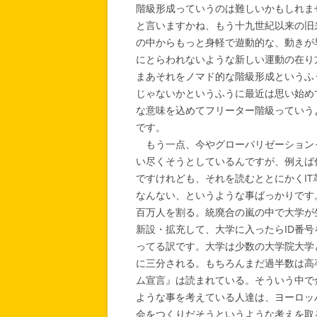
階級形成っていうのは難しいかもしれま
と言いますかね、もう十九世紀以来の旧
の中からもっと身軽で遊動的な、動きが
にとらわれないような新しい運動の在り
まあそれをノマド的な階級形成というふ
じゃないかというふうに最近は思い始め
な意味を込めてフリーター階級っていう
です。
もう一点、今やグローパリゼーション
い尽くそうとしているんですが、例えば
ですけれども、それを読むととにかくI
なんない、というような事ばっかりです
百万人を割る。統廃合の嵐の中で大学が
新設・拡充して、大学に入ったらID番
ってる訳です。大学は少数の大学院大学
に三分される。もちろんまだ過半数は高
ム宣言』は読まれている。そういう中で
ような事を考えている人達は、ヨーロッ
会をつくりだそうというような考えを取