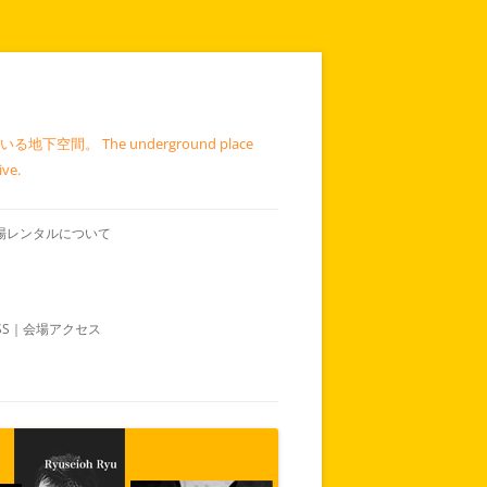
 The underground place
ive.
｜会場レンタルについて
ESS｜会場アクセス