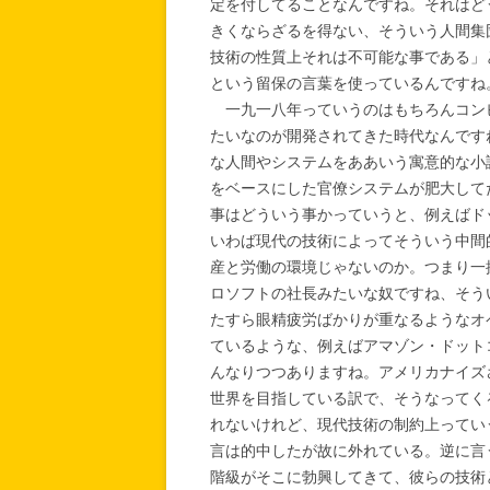
定を付してることなんですね。それはど
きくならざるを得ない、そういう人間集
技術の性質上それは不可能な事である」
という留保の言葉を使っているんですね
一九一八年っていうのはもちろんコン
たいなのが開発されてきた時代なんです
な人間やシステムをああいう寓意的な小
をベースにした官僚システムが肥大して
事はどういう事かっていうと、例えばド
いわば現代の技術によってそういう中間
産と労働の環境じゃないのか。つまり一
ロソフトの社長みたいな奴ですね、そう
たすら眼精疲労ばかりが重なるようなオ
ているような、例えばアマゾン・ドット
んなりつつありますね。アメリカナイズ
世界を目指している訳で、そうなってく
れないけれど、現代技術の制約上ってい
言は的中したが故に外れている。逆に言
階級がそこに勃興してきて、彼らの技術