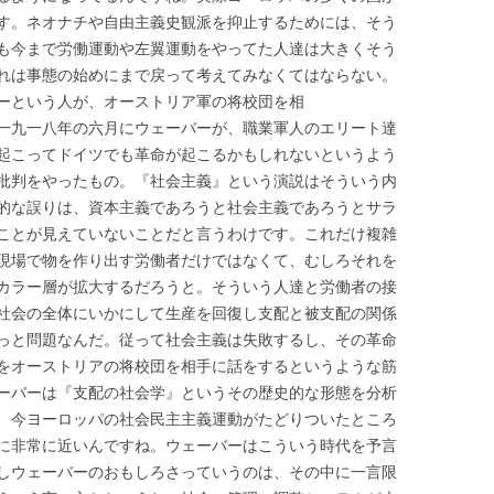
す。ネオナチや自由主義史観派を抑止するためには、そう
も今まで労働運動や左翼運動をやってた人達は大きくそう
れは事態の始めにまで戻って考えてみなくてはならない。
ーという人が、オーストリア軍の将校団を相
一九一八年の六月にウェーバーが、職業軍人のエリート達
起こってドイツでも革命が起こるかもしれないというよう
批判をやったもの。『社会主義』という演説はそういう内
的な誤りは、資本主義であろうと社会主義であろうとサラ
ことが見えていないことだと言うわけです。これだけ複雑
現場で物を作り出す労働者だけではなくて、むしろそれを
カラー層が拡大するだろうと。そういう人達と労働者の接
社会の全体にいかにして生産を回復し支配と被支配の関係
っと問題なんだ。従って社会主義は失敗するし、その革命
をオーストリアの将校団を相手に話をするというような筋
ーバーは『支配の社会学』というその歴史的な形態を分析
、今ヨーロッパの社会民主主義運動がたどりついたところ
に非常に近いんですね。ウェーバーはこういう時代を予言
しウェーバーのおもしろさっていうのは、その中に一言限