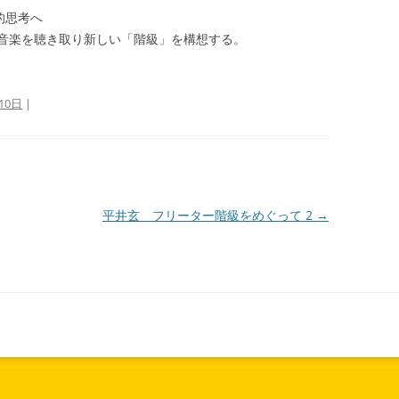
的思考へ
音楽を聴き取り新しい「階級」を構想する。
10日
|
平井玄 フリーター階級をめぐって 2
→