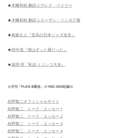
★
木幡和枝 翻訳☆デレク・ベイリー
★
木幡和枝 翻訳☆スーザン・ソンダグ著
★
相倉久人『至高の日本ジャズ全史』
★
田中泯『僕はずっと裸だった』
★
坂田 明『私説 ミジンコ大全』
☆月刊「PLAN-B通信」☆1982-2004記録☆
灰野敬二オフィシャルサイト
灰野敬二 トーク・エッセー 1
灰野敬二 トーク・エッセー 2
灰野敬二 トーク・エッセー 3
灰野敬二 トーク・エッセー 4