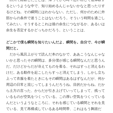
るというような中で、知り始めるんじゃないかなと思ったりす
るけどね。その瞬間にはわからない。ただし、何かのために外
部からの条件で迷うことはないだろう。そういう時間を過ごし
てみたい。そうするとこれは後の余生につながるか、あるいは
余生を否定するかどっちかだろう。ということは、
どこかで僕も瞬間を知りたいんだよ、瞬間を。自分で、今が瞬
間だと。
だから風呂上がりで読んだ本のなかで、ああこうなんじゃな
いかと思ったその瞬間は、多分僕が感じる瞬間なんだと思うん
だ。だけどからだが冷えてものを着る、それはすっと消えるわ
けだ。ある動作を起こしたらすっと消えてしまう。しかし立ち
上って衣服を着たときにもその瞬間はあるはずなんだが、何か
周辺の日常と混じってしまうんだろうね。目的だからね。だか
ら土方の言った、からだが引き上げていってしまって、残って
いるものが空気をつくっている。この厚い空気をつくっている
んだというようなところに、それを感じている瞬間とそれを見
ている、見て再構成しているある時間帯、これはもう舞踏だ