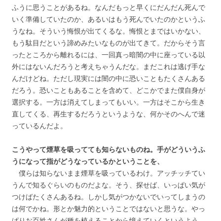
ふうに思うことがあるね。なんだもっと早くにだんだん死んで
いく準備していたのか、あるいはもう死んでいたのかというふ
うなね。そういう悔恨が出てくるな。悔恨とまではいかない、
もう駄目だという諦めみたいなものが出てきて。だからそう言
ったところから離れるには、一回真っ暗闇の中に座っている以
外にはないんだろうと考えちゃうんだな。まだこれは逃げ手な
んだけどね。ただし現実には闇の中に恐いこともたくさんある
だろう。恐いこともあることを含めて、どこかでまた僕自身が
選択する。一方は消えてしまってもいい。一方はそこから生き
直してくる、再生するだろうというような、何かそのへんで迷
っているんだよ。
こうやって煙草を吸ってても知らないものね。手がどういうふ
うになって指がどうなっているかということを、
僕らは知らないまま煙草を吸っているわけ。アッチッチてい
うんで知るぐらいのものだよな。そう、探せば、いっぱい気が
つけばたくさんあるね。しかし気がつかないでいってしまうの
は何でかね。形とか魅力的ということではないと思うな。やっ
ぱりお百姓さんが種を植えることから憶えていくというよう