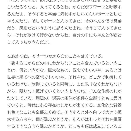
しいだろうなと。入ってくるとね、からだがフワーッと呼吸す
るんだよ。そうすると本当に気恥ずかしいくらいボーッとしち
ゃうんだな。そしてボーッと入ってきた、そのへんを僕は舞踊
だと、舞踏だというふうに思うんだよね。そうして入ってきた
ら、それが抜けて行かないからね。自分の中にちゃんと体験と
して入っちゃうんだよ。
なおかつね、もう一つわからないことを含んでいる。
要するにからだの中にわからないことを含んでいるというこ
とは、何というかな、巨大なもの、観念でもいいや、あるいは
世界の果てへの空想でもいいや。それをね、どこかで制御して
いるわけだ。制御していると同時に、また限りなくわからない
から、限りなく拡げていくというようなね、そんな作業のしか
たをしている。周辺の、現実の条件が条件を全部まともに受け
ていくと、時代にある存在のしかたが出てくる。文化的な背景
も色々なことも全部ふくめて。そうすると外へ向って大きく拡
大する方向を、個が選ぶかどうか。あるいはもっとそれを拒否
するような方向を選ぶかどうか。どっちも僕は成立しているこ