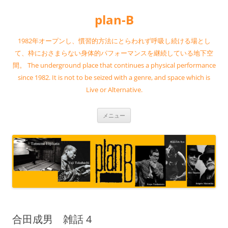
コ
ン
plan-B
テ
ン
ツ
へ
1982年オープンし、慣習的方法にとらわれず呼吸し続ける場とし
ス
キ
て、枠におさまらない身体的パフォーマンスを継続している地下空
ッ
間。 The underground place that continues a physical performance
プ
since 1982. It is not to be seized with a genre, and space which is
Live or Alternative.
メニュー
合田成男 雑話 4