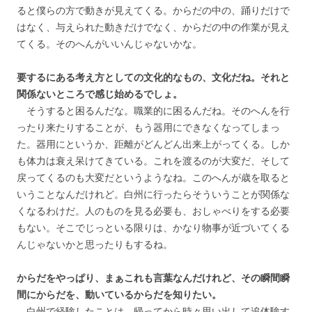
ると僕らの方で動きが見えてくる。からだの中の、踊りだけで
はなく、与えられた動きだけでなく、からだの中の作業が見え
てくる。そのへんがいいんじゃないかな。
要するにある考え方としての文化的なもの、文化だね。それと
関係ないところで感じ始めるでしょ。
そうすると困るんだな。職業的に困るんだね。そのへんを行
ったり来たりすることが、もう器用にできなくなってしまっ
た。器用にというか、距離がどんどん出来上がってくる。しか
も体力は衰え呆けてきている。これを渡るのが大変だ、そして
戻ってくるのも大変だというようなね。このへんが歳を取ると
いうことなんだけれど。白州に行ったらそういうことが関係な
くなるわけだ。人のものを見る必要も、おしゃべりをする必要
もない。そこでじっといる限りは、かなり物事が近づいてくる
んじゃないかと思ったりもするね。
からだをやっぱり、まぁこれも言葉なんだけれど、その瞬間瞬
間にからだを、動いているからだを知りたい。
白州で経験したことは、帰ってから時々思い出して追体験す