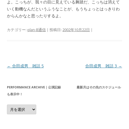
よ。こっちが、我々の目に見えている舞踏だ、こっちは消えて
いく動機なんだというふうなことが、もうちょっとはっきりわ
からんかなと思ったりするよ。
カテゴリー:
plan-B通信
| 投稿日:
2002年10月22日
|
投
←
合田成男 雑話 5
合田成男 雑話 3
→
稿
ナ
PERFORMANCE ARCHIVE｜公演記録 最新月はその先のスケジュール
ビ
も表示中！
ゲ
Performance
ー
Archive
｜
シ
公
演
ョ
記