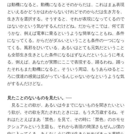
は動機になると。動機になるとそのからだは、これはまぁ表現
といえるかどうかはわからないけれどそのからだは生き方を、
生き方を選択する。そうすると、それが表現になってくるので
はないかという気がするんだけどね。だからそこでは、何て言
うかな、例えば電車に乗るというような簡単なこともね、条件
になってくる。からだがダルいということも条件の一つになっ
てくる。風邪をひいている、あるいはとても元気だということ
も全部生き生きとした条件になるはずなんだというふうに考え
る。例えば、あなたが実際にここで表現する、踊るわね。踊っ
たそれもまた動機になると。そういう周辺、もうあらゆるとこ
ろに僕達の感覚は拡がっているんじゃないかなというような気
がするんだけどな。
見たことのないものを見たい。──
見ることの欲が、あるいは今までにないものを聞きたいとい
う欲が。その欲を充たされたときには、もう大万歳するね。そ
れはたとえばまあ「禁色」を見て、その時に「禁色」のホモセ
クシュアルという主題も、それから表現の簡潔さもぜんぶ僕の
中に入ってくる。あんなふうに僕は生きられればきっと素晴ら