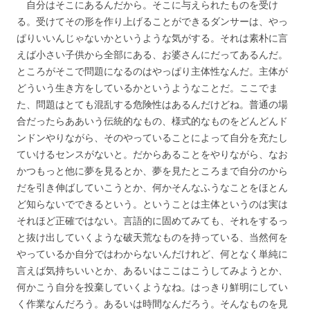
自分はそこにあるんだから。そこに与えられたものを受け
る。受けてその形を作り上げることができるダンサーは、やっ
ぱりいいんじゃないかというような気がする。それは素朴に言
えば小さい子供から全部にある、お婆さんにだってあるんだ。
ところがそこで問題になるのはやっぱり主体性なんだ。主体が
どういう生き方をしているかというようなことだ。ここでま
た、問題はとても混乱する危険性はあるんだけどね。普通の場
合だったらああいう伝統的なもの、様式的なものをどんどんド
ンドンやりながら、そのやっていることによって自分を充たし
ていけるセンスがないと。だからあることをやりながら、なお
かつもっと他に夢を見るとか、夢を見たところまで自分のから
だを引き伸ばしていこうとか、何かそんなふうなことをほとん
ど知らないでできるという。ということは主体というのは実は
それほど正確ではない。言語的に固めてみても、それをするっ
と抜け出していくような破天荒なものを持っている、当然何を
やっているか自分ではわからないんだけれど、何となく単純に
言えば気持ちいいとか、あるいはここはこうしてみようとか、
何かこう自分を投棄していくようなね。はっきり鮮明にしてい
く作業なんだろう。あるいは時間なんだろう。そんなものを見