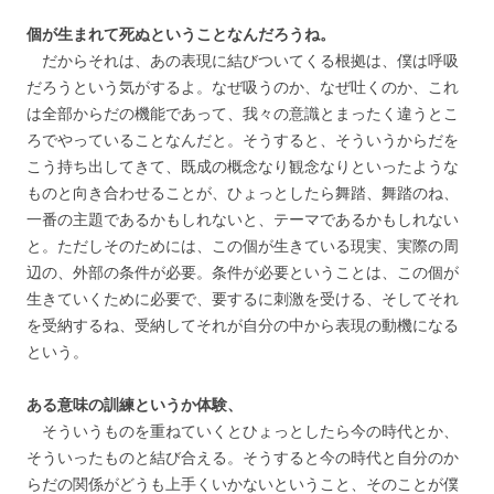
個が生まれて死ぬということなんだろうね。
だからそれは、あの表現に結びついてくる根拠は、僕は呼吸
だろうという気がするよ。なぜ吸うのか、なぜ吐くのか、これ
は全部からだの機能であって、我々の意識とまったく違うとこ
ろでやっていることなんだと。そうすると、そういうからだを
こう持ち出してきて、既成の概念なり観念なりといったような
ものと向き合わせることが、ひょっとしたら舞踏、舞踏のね、
一番の主題であるかもしれないと、テーマであるかもしれない
と。ただしそのためには、この個が生きている現実、実際の周
辺の、外部の条件が必要。条件が必要ということは、この個が
生きていくために必要で、要するに刺激を受ける、そしてそれ
を受納するね、受納してそれが自分の中から表現の動機になる
という。
ある意味の訓練というか体験、
そういうものを重ねていくとひょっとしたら今の時代とか、
そういったものと結び合える。そうすると今の時代と自分のか
らだの関係がどうも上手くいかないということ、そのことが僕