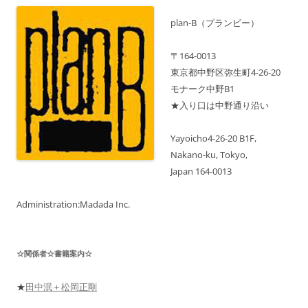
録
ン
最
新
plan-B（プランビー）
月
は
そ
〒164-0013
の
先
東京都中野区弥生町4-26-20
の
モナーク中野B1
ス
ケ
★入り口は中野通り沿い
ジ
ュ
ー
ル
Yayoicho4-26-20 B1F,
も
Nakano-ku, Tokyo,
表
示
Japan 164-0013
中！
Administration:Madada Inc.
☆関係者☆書籍案内☆
★
田中泯＋松岡正剛