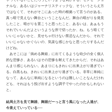
ナルな、あるいはジャーナリスティックな、そういうとらえ方
ではなくて、それがそこにあった時の根拠って言うのがある。
真っ暗で見えない舞台ということなんだ。舞台の暗がりを発見
したこと、暗がりを置こうと思ったこと、あるいは、あぁもう
それでいいんだよというような所で切ったか、ね。もう暗くて
いいじゃないかと、見せちゃ行けない禁忌なんだから、それで
いいじゃないかぐらいの、気楽な感じかなと思ったりするんだ
けどね。
あそこには「病める舞姫」に出てくるような幼少の全く個人
的な悲惨さ、あるいはその悲惨を耐えてきたからだ、それはあ
んまり感じられない。あまりにもきれいに出来上がり過ぎてい
る。白黒もね、きれいに出来上がり過ぎている。非常に単純に
なって、あんなに単純になるというのは難しいことなんだけれ
ども、それはもう投げ出すような調子でやったのかもしれない
と。
結局土方を見て舞踏、舞踏だーっと言う風になった人達が、
今衰えていっている──