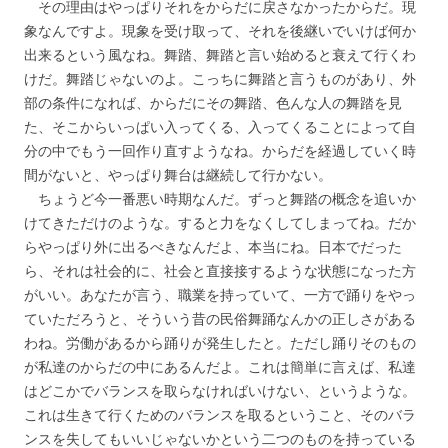
その理由はやっぱりそれをからだに戻さなかったからだ。現
象なんですよ。現象を受け取って、それを後継いでいけば何か
出来るという風なね。舞踏、舞踏と言い始めると衰えて行くわ
けだ。舞踏じゃないのよ。こっちに舞踏と言うものがあり、外
部の条件になれば、からだにその舞踏、色んな人の舞踏を見
た、そこからいっぱい入ってくる、入ってくることによって自
分の中でもう一回作り直すようなね。からだを経過していく時
間がないと、やっぱり舞台は継続して行かない。
ちょうど今一番悪い時期なんだ。ずっと舞踏の概念を追いか
けてきただけのような。すると力をなくしてしまってね。だか
らやっぱり外に出るべきなんだよ、本当にね。日本でだった
ら、それは社会的に、社会と直接接するような状態になった方
がいい。あなたが言う、職業を持っていて、一方で踊りをやっ
ていただろうと、そういう昔の民俗舞踊なんかの正しさがある
わね。労働があるから踊りが発生したと。ただし踊りそのもの
が私達のからだの中にあるんだよ。これは簡単に言えば、私達
はどこかでバランスを取らなければいけない、というような。
これは生きて行くためのバランスを取るということ、そのバラ
ンスを失してもいいじゃないかという二つのものを持っている