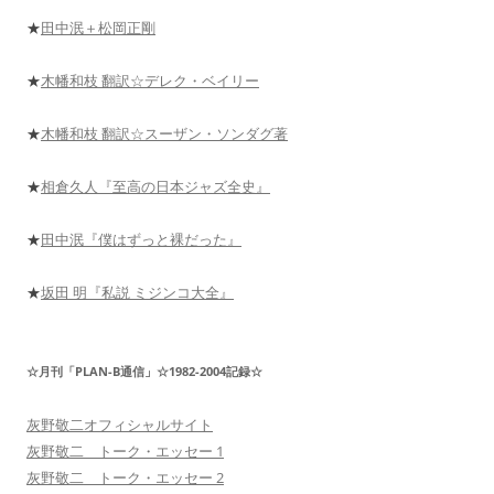
★
田中泯＋松岡正剛
★
木幡和枝 翻訳☆デレク・ベイリー
★
木幡和枝 翻訳☆スーザン・ソンダグ著
★
相倉久人『至高の日本ジャズ全史』
★
田中泯『僕はずっと裸だった』
★
坂田 明『私説 ミジンコ大全』
☆月刊「PLAN-B通信」☆1982-2004記録☆
灰野敬二オフィシャルサイト
灰野敬二 トーク・エッセー 1
灰野敬二 トーク・エッセー 2