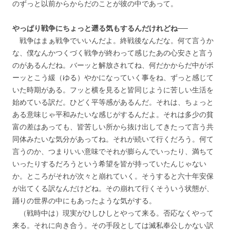
のずっと以前からからだのことが彼の中であって。
やっぱり戦争にちょっと遡る気もするんだけれどね──
戦争はまぁ戦争でいいんだよ。終戦後なんだな。何て言うか
な、僕なんかつくづく戦争が終わって感じたあの心安さと言う
のがあるんだね。バーッと解放されてね、何だかからだ中がボ
ーッとこう緩（ゆる）やかになっていく事をね、ずっと感じて
いた時期がある。フッと横を見ると皆同じように苦しい生活を
始めている訳だ。ひどく平等感があるんだ。それは、ちょっと
ある意味じゃ平和みたいな感じがするんだよ。それは多少の貧
富の差はあっても、皆苦しい所から抜け出してきたって言う共
同体みたいな気分があってね。それが続いて行くだろう。何て
言うのか、つまりいい意味でそれが膨らんでいったり、満ちて
いったりするだろうという希望を皆が持っていたんじゃない
か。ところがそれが次々と崩れていく。そうすると六十年安保
が出てくる訳なんだけどね。その崩れて行くそういう状態が、
踊りの世界の中にもあったような気がする。
（戦時中は）現実がひしひしとやって来る。否応なくやって
来る。それに向き合う。その手段としては滅私奉公しかない訳