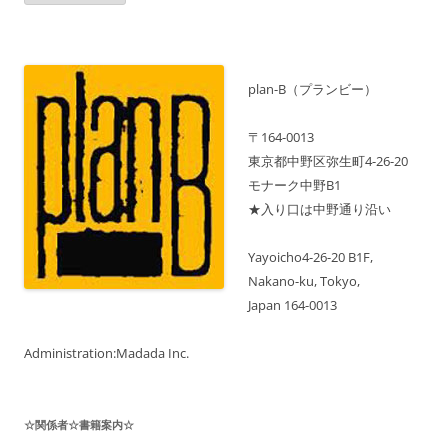
｜
シ
公
演
ョ
記
録
ン
最
新
plan-B（プランビー）
月
は
そ
〒164-0013
の
先
東京都中野区弥生町4-26-20
の
モナーク中野B1
ス
ケ
★入り口は中野通り沿い
ジ
ュ
ー
ル
Yayoicho4-26-20 B1F,
も
Nakano-ku, Tokyo,
表
示
Japan 164-0013
中！
Administration:Madada Inc.
☆関係者☆書籍案内☆