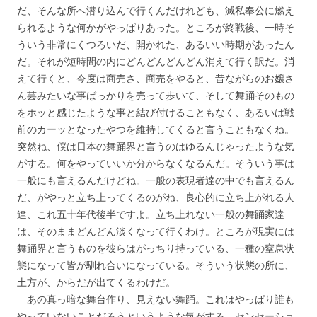
だ、そんな所へ潜り込んで行くんだけれども、滅私奉公に燃え
られるような何かがやっぱりあった。ところが終戦後、一時そ
ういう非常にくつろいだ、開かれた、あるいい時期があったん
だ。それが短時間の内にどんどんどんどん消えて行く訳だ。消
えて行くと、今度は商売さ、商売をやると、昔ながらのお嬢さ
ん芸みたいな事ばっかりを売って歩いて、そして舞踊そのもの
をホッと感じたような事と結び付けることもなく、あるいは戦
前のカーッとなったやつを維持してくると言うこともなくね。
突然ね、僕は日本の舞踊界と言うのはゆるんじゃったような気
がする。何をやっていいか分からなくなるんだ。そういう事は
一般にも言えるんだけどね。一般の表現者達の中でも言えるん
だ、がやっと立ち上ってくるのがね、良心的に立ち上がれる人
達、これ五十年代後半ですよ。立ち上れない一般の舞踊家達
は、そのままどんどん淡くなって行くわけ。ところが現実には
舞踊界と言うものを彼らはがっちり持っている、一種の窒息状
態になって皆が馴れ合いになっている。そういう状態の所に、
土方が、からだが出てくるわけだ。
あの真っ暗な舞台作り、見えない舞踊。これはやっぱり誰も
やっていないことだろうというような気がする。センセーショ