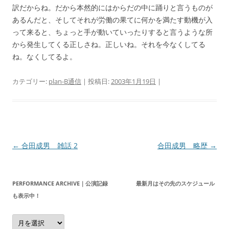
訳だからね。だから本然的にはからだの中に踊りと言うものが
あるんだと、そしてそれが労働の果てに何かを満たす動機が入
って来ると、ちょっと手が動いていったりすると言うような所
から発生してくる正しさね。正しいね。それを今なくしてる
ね。なくしてるよ。
カテゴリー:
plan-B通信
| 投稿日:
2003年1月19日
|
投
←
合田成男 雑話 2
合田成男 略歴
→
稿
ナ
PERFORMANCE ARCHIVE｜公演記録 最新月はその先のスケジュール
ビ
も表示中！
ゲ
Performance
ー
Archive