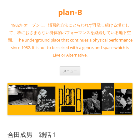
コ
ン
plan-B
テ
ン
ツ
へ
1982年オープンし、慣習的方法にとらわれず呼吸し続ける場とし
ス
キ
て、枠におさまらない身体的パフォーマンスを継続している地下空
ッ
間。 The underground place that continues a physical performance
プ
since 1982. It is not to be seized with a genre, and space which is
Live or Alternative.
メニュー
合田成男 雑話 1