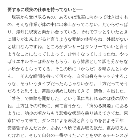
要するに現実の仕事を持ってないと──
現実から受け取るもの、あるいは現実に向かって吐き出すも
の、そんな作業が体の中に出来上がってこない。だからやっぱ
り、熾烈に現実と向かい合っている。それでフッと引いたとき
に踊りが出来上がると言うような受納の体勢をね、外部がない
と駄目なんですね。ところがダンサーはダンサーでいいと言う
ようなことになってしまって、ひ弱くなってしまったね。やっ
ぱりエネルギーは外からもらう、もう雑然として訳も分からな
い所からもらってくる。そこの所に〈からだ〉を晒さんといか
ん。 そんな瞬間を持って何かを、自分自身をキャッチするよ
うな、そういうタイプだったんじゃないかな。土方だってそう
だろうと思うよ。舞踏の初めに現れてきて「禁色」を出した。
「禁色」で舞踏を開始した、という風に言われるのは後の話で
ね。土方はその時既に、何て言うかな、「病める舞姫」にある
ように、幼少の頃からもう悲惨な状態を乗り越えてきてね。東
京にやって来て、ダンスによる表現と言うものをおよそ五年、
安藤哲子さんだとか、ああいう所で盗み取る訳だ。盗み取るん
だけれど、そして自分の一番やりたいことをやれるチャンスが