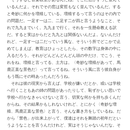
いるんだよ。それでその窓は変哲もなく並んでいるんだ。する
と奇妙に何かを増殖している。増殖するって言うのはその内で
の問題だ。一足す一は二、二足す二が四と言うようなこと、そ
れで九九までいく。九九まで行く。それを一生懸命教える訳
だ。すると実はからだと九九とは関係ないんだよ。ないんだけ
れど、一足す一は二だっていう風な、そういう所でどこかで止
めてしまえば、教育はひょっとしたら、その数字は身体の中に
入るだろう。それがどんどんどんどん頭の中だけ、でこう、そ
れをね、増殖と言ってる、土方は。〈奇妙な増殖があって、馬
鹿正直な景色だ〉って言ってるね。そういう風に言う彼自身が
もう既にその時あったんだろうね。
それは彼の現実から言えば、学校が嫌いだとか、或いは学校
へ行くこともあの姉の問題があったりして、恥ずかしい思いで
学校へ行かなきゃいけないと言う、切実な何かを持ち歩くんだ
からね。その結果かもしれないけれど、とにかく〈奇妙な増
殖、馬鹿正直な景色〉と言う、そんな書き方をしているね。だ
から「禁色」が出来上がって、僕達はそれを舞踏の初年だとい
うようなことを言うんだけれど、実はそうじゃないんだな。そ