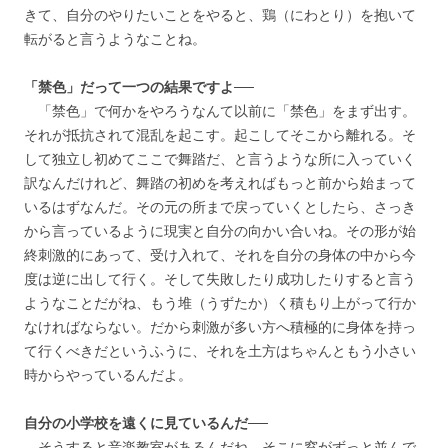
きて、自分のやりたいことをやると、鶏（にわとり）を抱いて
転がると言うようなことね。
「禁色」だって一つの結果ですよ──
「禁色」で何かをやろうなんて以前に「禁色」をまず出す。
それが抵抗されて混乱を起こす。起こしてそこから離れる。そ
して独立し初めてここで舞踏だ、と言うような所に入っていく
訳なんだけれど、舞踏の初めを考えればもっと前から始まって
いるはずなんだ。その元の所まで戻っていくとしたら、さっき
から言っているように現実と自分の向かい合いね。その形が始
終刺激的にあって、受け入れて、それを自分の身体の中から今
度は逆に出して行く。そして失敗したり成功したりすると言う
ようなことだがね、もう堆（うずたか）く積もり上がって行か
なければならない。だから刺激が多い方へ積極的に身体を持っ
て行くべきだというふうに、それを土方はちゃんともう小さい
時からやっているんだよ。
自分の小学校を遠くに見ているんだ──
そうすると音楽教室があるんだね。そこに窓がずっと並んで