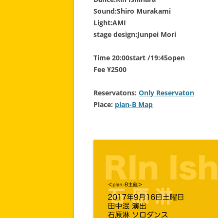
Sound:Shiro Murakami
Light:AMI
stage design:Junpei Mori
Time 20:00start /19:45open
Fee ¥2500
Reservatons:
Only Reservaton
Place:
plan-B Map