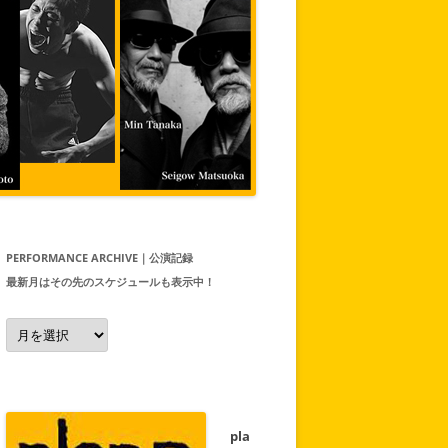
PERFORMANCE ARCHIVE｜公演記録
最新月はその先のスケジュールも表示中！
Performance
Archive
｜
公
演
記
録
最
新
pla