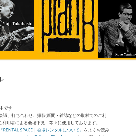
ル
用中です
会議、打ち合わせ、撮影(新聞・雑誌などの取材でのご利
ルご利用者による会場下見、等々に使用しております。
『RENTAL SPACE｜会場レンタルについて』
をよくお読み