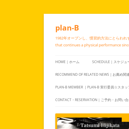
コ
ン
テ
plan-B
ン
ツ
へ
1982年オープンし、慣習的方法にとらわれず呼
ス
キ
that continues a physical performance since 
ッ
プ
HOME｜ホーム
SCHEDULE｜スケジュ
RECOMMEND OF RELATED NEWS｜お薦め
PLAN-B MEMBER ｜PLAN-B 実行委員☆スタ
CONTACT・RESERVATION｜ご予約・お問い