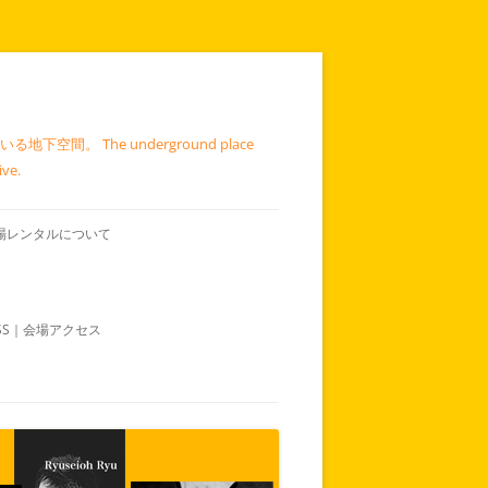
 The underground place
ive.
｜会場レンタルについて
ESS｜会場アクセス