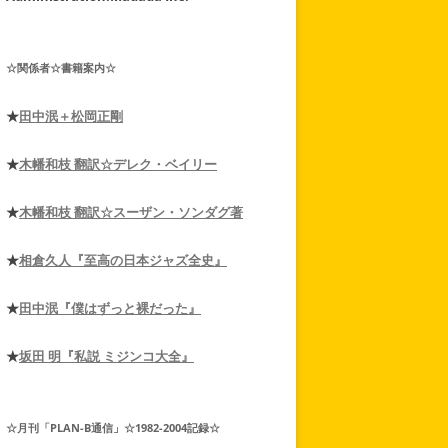
☆関係者☆書籍案内☆
★
田中泯＋松岡正剛
★
木幡和枝 翻訳☆デレク・ベイリー
★
木幡和枝 翻訳☆スーザン・ソンダグ著
★
相倉久人『至高の日本ジャズ全史』
★
田中泯『僕はずっと裸だった』
★
坂田 明『私説 ミジンコ大全』
☆月刊「PLAN-B通信」☆1982-2004記録☆