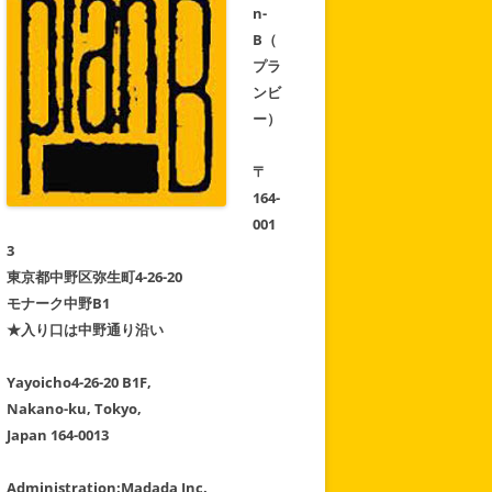
月
n-
は
そ
B（
の
先
プラ
の
ンビ
ス
ケ
ー）
ジ
ュ
ー
ル
〒
も
164-
表
示
001
中！
3
東京都中野区弥生町4-26-20
モナーク中野B1
★入り口は中野通り沿い
Yayoicho4-26-20 B1F,
Nakano-ku, Tokyo,
Japan 164-0013
Administration:Madada Inc.