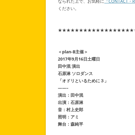
なられた上で、お気軽に
『CONTACT・
ください。
★★★★★★★★★★★★★★★★★★
＜plan-B主催＞
2017年9月16日土曜日
田中泯 演出
石原淋 ソロダンス
「オドリといるために３」
——–
演出：田中泯
出演：石原淋
音：村上史郎
照明：アミ
舞台：森純平