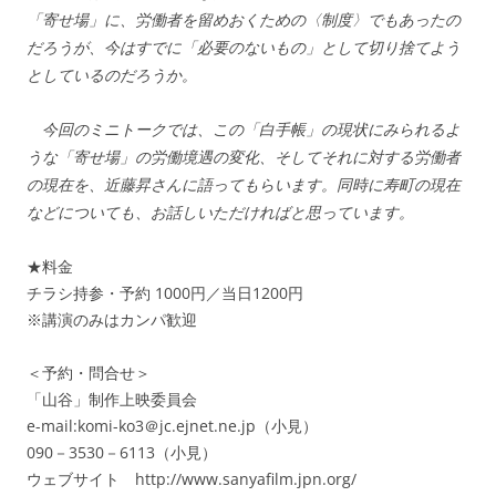
「寄せ場」に、労働者を留めおくための〈制度〉でもあったの
だろうが、今はすでに「必要のないもの」として切り捨てよう
としているのだろうか。
今回のミニトークでは、この「白手帳」の現状にみられるよ
うな「寄せ場」の労働境遇の変化、そしてそれに対する労働者
の現在を、近藤昇さんに語ってもらいます。同時に寿町の現在
などについても、お話しいただければと思っています。
★料金
チラシ持参・予約 1000円／当日1200円
※講演のみはカンパ歓迎
＜予約・問合せ＞
「山谷」制作上映委員会
e-mail:komi-ko3＠jc.ejnet.ne.jp（小見）
090－3530－6113（小見）
ウェブサイト http://www.sanyafilm.jpn.org/