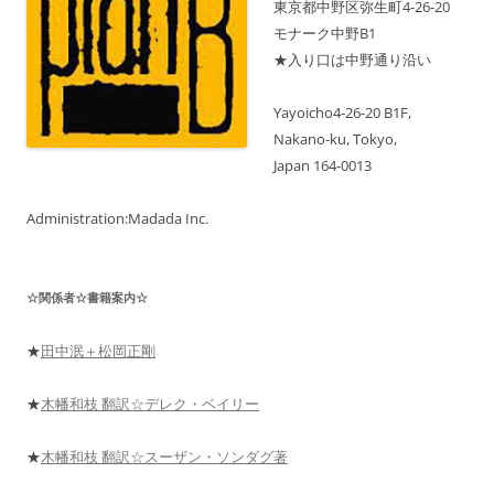
先
東京都中野区弥生町4-26-20
の
モナーク中野B1
ス
ケ
★入り口は中野通り沿い
ジ
ュ
ー
ル
Yayoicho4-26-20 B1F,
も
Nakano-ku, Tokyo,
表
示
Japan 164-0013
中！
Administration:Madada Inc.
☆関係者☆書籍案内☆
★
田中泯＋松岡正剛
★
木幡和枝 翻訳☆デレク・ベイリー
★
木幡和枝 翻訳☆スーザン・ソンダグ著