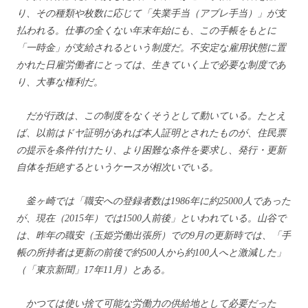
り、その種類や枚数に応じて「失業手当（アブレ手当）」が支
払われる。仕事の全くない年末年始にも、この手帳をもとに
「一時金」が支給されるという制度だ。不安定な雇用状態に置
かれた日雇労働者にとっては、生きていく上で必要な制度であ
り、大事な権利だ。
だが行政は、この制度をなくそうとして動いている。たとえ
ば、以前はドヤ証明があれば本人証明とされたものが、住民票
の提示を条件付けたり、より困難な条件を要求し、発行・更新
自体を拒絶するというケースが相次いでいる。
釜ヶ崎では「職安への登録者数は
1986
年に約
25000
人であった
が、現在（
2015
年）では
1500
人前後」といわれている。山谷で
は、昨年の職安（玉姫労働出張所）での
9
月の更新時では、「手
帳の所持者は更新の前後で約
500
人から約
100
人へと激減した」
（「東京新聞」
17
年
11
月）とある。
かつては使い捨て可能な労働力の供給地として必要だった