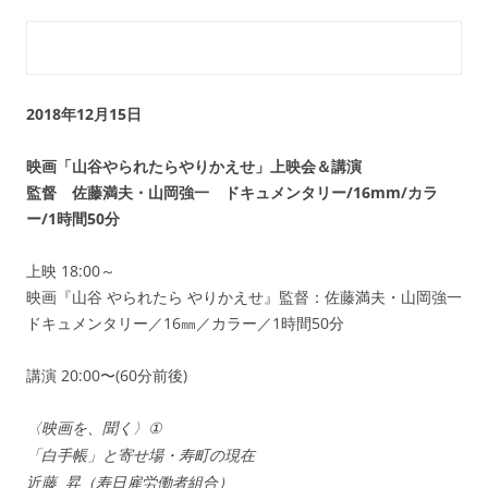
2018年12月15日
映画「山谷やられたらやりかえせ」上映会＆講演
監督 佐藤満夫・山岡強一 ドキュメンタリー/16mm/カラ
ー/1時間50分
上映 18:00～
映画『山谷 やられたら やりかえせ』監督：佐藤満夫・山岡強一
ドキュメンタリー／16㎜／カラー／1時間50分
講演 20:00〜(60分前後)
〈映画を、聞く〉
①
「白手帳」と寄せ場・寿町の現在
近藤
昇（寿日雇労働者組合）