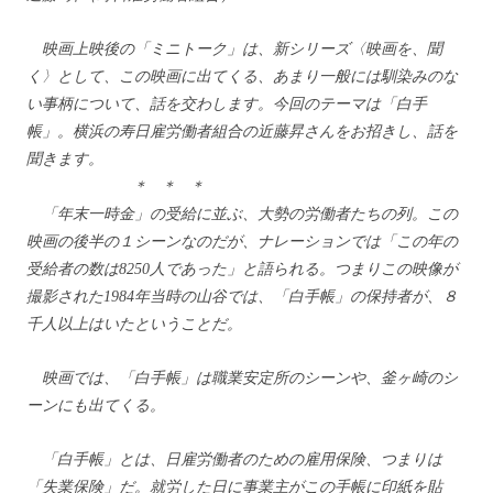
映画上映後の「ミニトーク」は、新シリーズ〈映画を、聞
く〉として、この映画に出てくる、あまり一般には馴染みのな
い事柄について、話を交わします。今回のテーマは「白手
帳」。横浜の寿日雇労働者組合の近藤昇さんをお招きし、話を
聞きます。
＊
＊
＊
「年末一時金」の受給に並ぶ、大勢の労働者たちの列。この
映画の後半の１シーンなのだが、ナレーションでは「この年の
受給者の数は
8250
人であった」と語られる。つまりこの映像が
撮影された
1984
年当時の山谷では、「白手帳」の保持者が、８
千人以上はいたということだ。
映画では、「白手帳」は職業安定所のシーンや、釜ヶ崎のシ
ーンにも出てくる。
「白手帳」とは、日雇労働者のための雇用保険、つまりは
「失業保険」だ。就労した日に事業主がこの手帳に印紙を貼