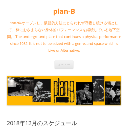
コ
ン
plan-B
テ
ン
ツ
へ
1982年オープンし、慣習的方法にとらわれず呼吸し続ける場とし
ス
キ
て、枠におさまらない身体的パフォーマンスを継続している地下空
ッ
間。 The underground place that continues a physical performance
プ
since 1982. It is not to be seized with a genre, and space which is
Live or Alternative.
メニュー
2018年12月のスケジュール