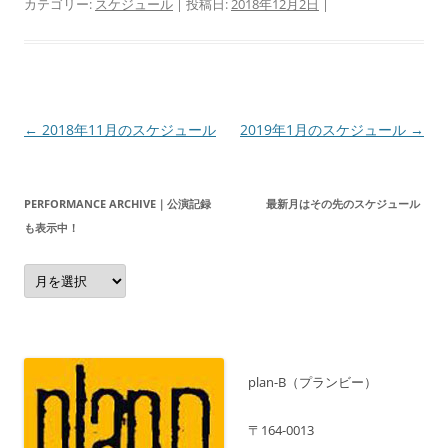
カテゴリー:
スケジュール
| 投稿日:
2018年12月2日
|
投
←
2018年11月のスケジュール
2019年1月のスケジュール
→
稿
ナ
PERFORMANCE ARCHIVE｜公演記録 最新月はその先のスケジュール
ビ
も表示中！
ゲ
Performance
ー
Archive
｜
シ
公
演
ョ
記
録
ン
最
新
plan-B（プランビー）
月
は
そ
〒164-0013
の