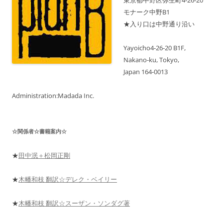
東京都中野区弥生町4-26-20
の
モナーク中野B1
ス
ケ
★入り口は中野通り沿い
ジ
ュ
ー
ル
Yayoicho4-26-20 B1F,
も
Nakano-ku, Tokyo,
表
示
Japan 164-0013
中！
Administration:Madada Inc.
☆関係者☆書籍案内☆
★
田中泯＋松岡正剛
★
木幡和枝 翻訳☆デレク・ベイリー
★
木幡和枝 翻訳☆スーザン・ソンダグ著