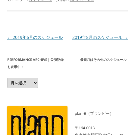
投
←
2019年6月のスケジュール
2019年8月のスケジュール
→
稿
ナ
PERFORMANCE ARCHIVE｜公演記録 最新月はその先のスケジュール
ビ
も表示中！
ゲ
Performance
ー
Archive
｜
シ
公
演
ョ
記
録
ン
最
新
plan-B（プランビー）
月
は
そ
〒164-0013
の
先