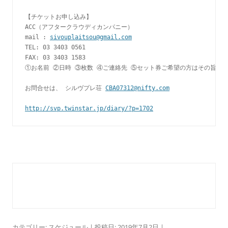
【チケットお申し込み】 
ACC（アフタークラウディカンパニー）
mail : 
sivouplaitsou@gmail.com
TEL: 03 3403 0561 
FAX: 03 3403 1583
①お名前 ②日時 ③枚数 ④ご連絡先 ⑤セット券ご希望の方はその旨、
お問合せは、 シルヴプレ荘 
CBA07312@nifty.com
http://svp.twinstar.jp/diary/?p=1702
カテゴリー:
スケジュール
| 投稿日:
2019年7月2日
|