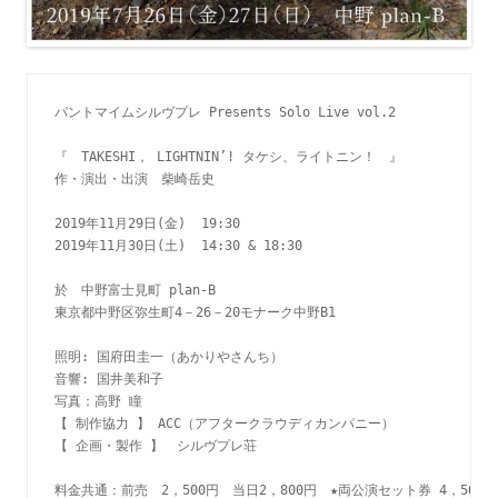
パントマイムシルヴプレ Presents Solo Live vol.2
『　TAKESHI， LIGHTNIN’! タケシ、ライトニン！　』
作・演出・出演　柴崎岳史
2019年11月29日(金)  19:30 
2019年11月30日(土)  14:30 & 18:30 
於　中野富士見町 plan-B 
東京都中野区弥生町4－26－20モナーク中野B1
照明: 国府田圭一（あかりやさんち）
音響: 国井美和子　
写真：高野 瞳
【 制作協力 】 ACC（アフタークラウディカンパニー）
【 企画・製作 】　シルヴプレ荘
料金共通：前売　2，500円　当日2，800円　★両公演セット券 4，500円