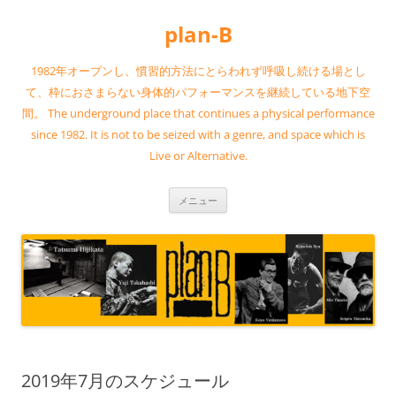
コ
ン
plan-B
テ
ン
ツ
へ
1982年オープンし、慣習的方法にとらわれず呼吸し続ける場とし
ス
キ
て、枠におさまらない身体的パフォーマンスを継続している地下空
ッ
間。 The underground place that continues a physical performance
プ
since 1982. It is not to be seized with a genre, and space which is
Live or Alternative.
メニュー
2019年7月のスケジュール