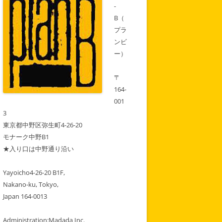
月
-
は
そ
B（
の
先
プラ
の
ンビ
ス
ケ
ー）
ジ
ュ
ー
ル
〒
も
164-
表
示
001
中！
3
東京都中野区弥生町4-26-20
モナーク中野B1
★入り口は中野通り沿い
Yayoicho4-26-20 B1F,
Nakano-ku, Tokyo,
Japan 164-0013
Administration:Madada Inc.