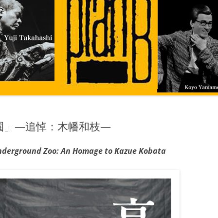
園」—追悼：木幡和枝—
nderground Zoo: An Homage to Kazue Kobata