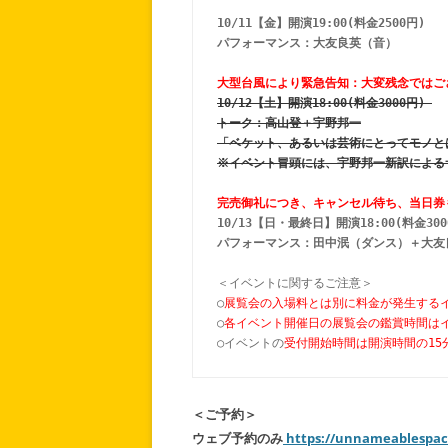
10/11【金】開演19:00(料金2500円) 
パフォーマンス：大友良英（音）
大型台風により緊急告知：大変残念ではご
10/12【土】開演18:00(料金3000円) 
トーク：高山登＋宇野邦一
「ベケット、あるいは芸術にとってモノと
※イベント冒頭には、宇野邦一新訳による
完売御礼につき、キャンセル待ち、当日券
10/13【日・最終日】開演18:00(料金300
パフォーマンス：田中泯（ダンス）＋大友
＜イベントに関するご注意＞
○
展覧会の入場料とは別に料金が発生する
○
各イベント開催日の展覧会の鑑賞時間は
○イベントの
受付開始時間は開演時間の15
＜ご予約＞
ウェブ予約のみ
https://unnameablespac