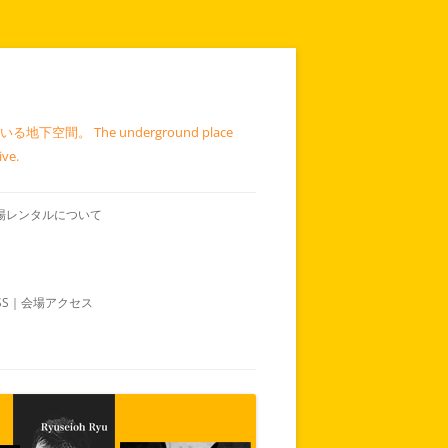
 The underground place
ive.
｜会場レンタルについて
ESS｜会場アクセス