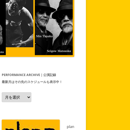
PERFORMANCE ARCHIVE｜公演記録
最新月はその先のスケジュールも表示中！
Performance
Archive
｜
公
演
記
録
最
新
plan