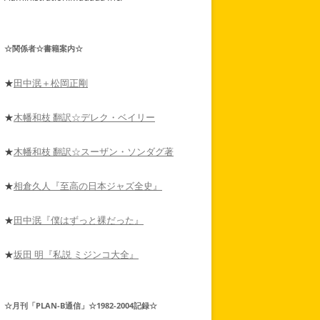
☆関係者☆書籍案内☆
★
田中泯＋松岡正剛
★
木幡和枝 翻訳☆デレク・ベイリー
★
木幡和枝 翻訳☆スーザン・ソンダグ著
★
相倉久人『至高の日本ジャズ全史』
★
田中泯『僕はずっと裸だった』
★
坂田 明『私説 ミジンコ大全』
☆月刊「PLAN-B通信」☆1982-2004記録☆