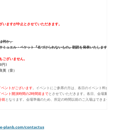
ざいますが中止とさせていただきます。
は何か」
サミュエル・ベケット『名づけられないもの』朗読を発表いたします。
もございません。
0円) 
良英（音）
イベントがございます
。イベントにご参席の方は、各日のイベント料金を必ずご確認
イベント開演時間の2時間前まで
とさせていただきます。各日、会場案内人よりお声
分前
となります。会場準備のため、所定の時間以前のご入場はできませんことをご
e-planb.com/contactus