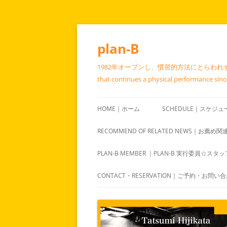
コ
ン
テ
plan-B
ン
ツ
へ
1982年オープンし、慣習的方法にとらわれず呼
ス
キ
that continues a physical performance since 
ッ
プ
HOME｜ホーム
SCHEDULE｜スケジュ
RECOMMEND OF RELATED NEWS｜お薦め
PLAN-B MEMBER ｜PLAN-B 実行委員☆スタ
CONTACT・RESERVATION｜ご予約・お問い