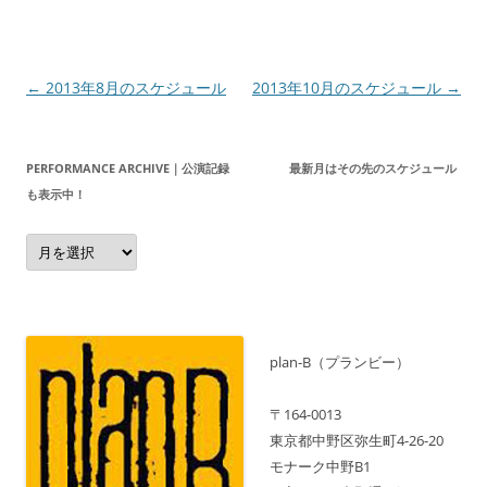
投
←
2013年8月のスケジュール
2013年10月のスケジュール
→
稿
ナ
PERFORMANCE ARCHIVE｜公演記録 最新月はその先のスケジュール
ビ
も表示中！
ゲ
Performance
ー
Archive
｜
シ
公
演
ョ
記
録
ン
最
新
plan-B（プランビー）
月
は
そ
〒164-0013
の
先
東京都中野区弥生町4-26-20
の
モナーク中野B1
ス
ケ