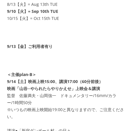
8/13【火】= Aug 13th TUE
9/10【火】= Sep 10th TUE
10/15【火】= Oct 15th TUE
9/13【金】ご利用者有り
＜主催plan-B＞
9/14【土】映画上映15:00、講演17:00（60分前後）
映画「山谷─やられたらやりかえせ」上映会＆講演
監督 佐藤満夫・山岡強一 ドキュメンタリー/16mm/カラ
ー/1時間50分
※いつもの映画上映開始19:00と異なりますので、ご注意くださ
い。
講演●「新宿ダンボール村」の日々