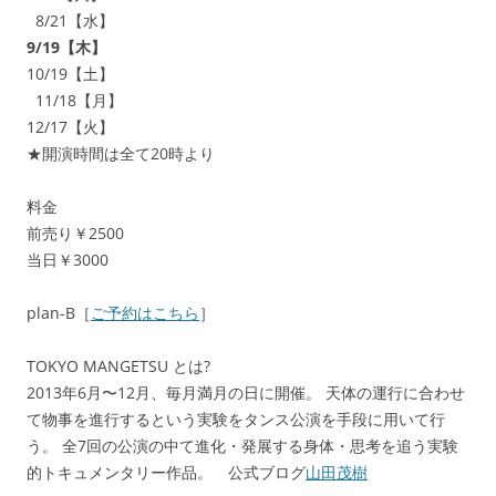
8/21【水】
9/19【木】
10/19【土】
11/18【月】
12/17【火】
★開演時間は全て20時より
料金
前売り￥2500
当日￥3000
plan-B［
ご予約はこちら
］
TOKYO MANGETSU とは?
2013年6月〜12月、毎月満月の日に開催。 天体の運行に合わせ
て物事を進行するという実験をタンス公演を手段に用いて行
う。 全7回の公演の中て進化・発展する身体・思考を追う実験
的トキュメンタリー作品。 公式ブログ
山田茂樹