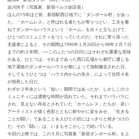
迫川尚子（写真家、新宿ベルク副店長）
ほんの15年ほど前、新宿駅西口地下に「ダンボール村」があっ
た。「ホームレス」と呼ばれる者たちが寄りつどい、工夫を重
ねてダンボールハウスという「ホーム」を次々と立ち上げて、
ひとつのコミュニティをつくっていたのだ。それに寄り添った
支援者によると、その期間は1996年１月24日から98年２月７日
までの約２年間。──このふたつの日付にはそれぞれ重要な意味
がある。ひとつは、それまであった西口広場から都庁に通じる
地下通路のダンボールハウスが都によって強制撤去された日。
そしてもうひとつは「ハウス内からの失火」によって住民４名
が焼死した日だ。
わずか２年余という「短い」期間ではあったが、しかしこのコ
ミュニティには濃密な時間が流れていた。それまでバラバラに
され、見えない存在とされていた「ホームレス」たちが、若い
アーティストが描く色彩とともに鮮やかに姿をみせ、「生きる
ことが闘い」であることを人びとの目にはっきりと焼きつけの
だ。その「闘い」は、いまもそこかしこで続いている。
今回の上映では、この５月に写真集『新宿ダンボール村』を上