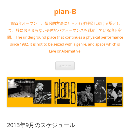
コ
ン
plan-B
テ
ン
ツ
へ
1982年オープンし、慣習的方法にとらわれず呼吸し続ける場とし
ス
キ
て、枠におさまらない身体的パフォーマンスを継続している地下空
ッ
間。 The underground place that continues a physical performance
プ
since 1982. It is not to be seized with a genre, and space which is
Live or Alternative.
メニュー
2013年9月のスケジュール