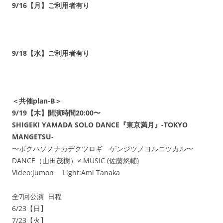
9/16【月】ご利用者有り
9/18【水】ご利用者有り
＜共催plan-B＞
9/19【木】開演時間20:00〜
SHIGEKI YAMADA SOLO DANCE『東京満月』-TOKYO
MANGETSU-
〜ボクハソノナカデクツロギ ゲンジツノヨルニツカル〜
DANCE（山田茂樹）× MUSIC (佐藤悠輔)
Video:jumon Light:Ami Tanaka
全7回公演 日程
6/23【日】
7/23【火】