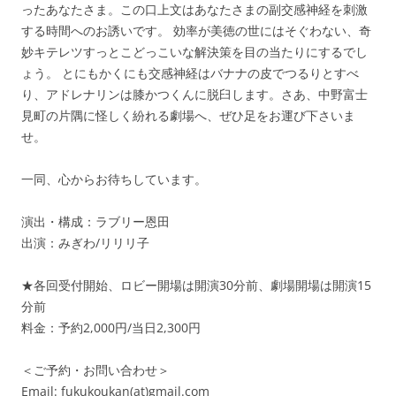
ったあなたさま。この口上文はあなたさまの副交感神経を刺激
する時間へのお誘いです。 効率が美徳の世にはそぐわない、奇
妙キテレツすっとこどっこいな解決策を目の当たりにするでし
ょう。 とにもかくにも交感神経はバナナの皮でつるりとすべ
り、アドレナリンは膝かつくんに脱臼します。さあ、中野富士
見町の片隅に怪しく紛れる劇場へ、ぜひ足をお運び下さいま
せ。
一同、心からお待ちしています。
演出・構成：ラブリー恩田
出演：みぎわ/リリリ子
★各回受付開始、ロビー開場は開演30分前、劇場開場は開演15
分前
料金：予約2,000円/当日2,300円
＜ご予約・お問い合わせ＞
Email: fukukoukan(at)gmail.com