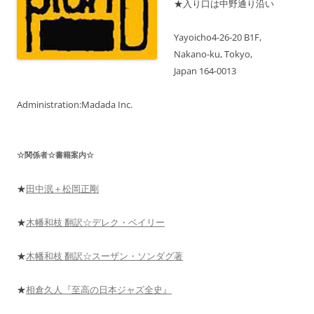
★入り口は中野通り沿い
ジ
ュ
ー
ル
Yayoicho4-26-20 B1F,
も
Nakano-ku, Tokyo,
表
示
Japan 164-0013
中！
Administration:Madada Inc.
☆関係者☆書籍案内☆
★
田中泯＋松岡正剛
★
木幡和枝 翻訳☆デレク・ベイリー
★
木幡和枝 翻訳☆スーザン・ソンダグ著
★
相倉久人『至高の日本ジャズ全史』