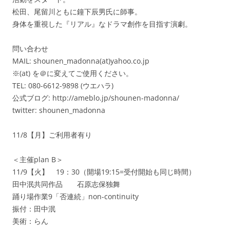
松田、尾留川ともに鐘下辰男氏に師事。
身体を重視した『リアル』なドラマ創作を目指す演劇。
問い合わせ
MAIL: shounen_madonna(at)yahoo.co.jp
※(at) を＠に変えてご使用ください。
TEL: 080-6612-9898 (ウエハラ)
公式ブログ: http://ameblo.jp/shounen-madonna/
twitter: shounen_madonna
11/8【月】ご利用者有り
＜主催plan B＞
11/9【火】 19：30（開場19:15=受付開始も同じ時間）
田中泯共同作品 石原志保独舞
踊り場作業9「否連続」non-continuity
振付：田中泯
美術：らん