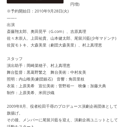
円増)
※予約開始日：2010年9月28日(火)
——–
出演
斎藤翔太郎、奥田晃平（G.com）、吉原真理
佐々木崇人、上田祐貴、山本健太郎、尾留川藍(少年マドンナ)
佐賀モトキ、大森美里（劇団大森美里）、村上真理恵
スタッフ
演出助手：岡崎菜穂子、村上真理恵
舞台監督：黒葛野繁之 舞台美術：中村友美
照明：内山唯美(劇団銀石) 音響：角田里枝
衣装：上原美希 宣伝美術：菅野裕一 映像：加藤大典
制作：上原美希、米田沙織
2009年8月、役者松田千尋のプロデュース演劇企画団体として
旗揚げ。
その後、メンバーに尾留川藍を迎え、演劇企画ユニットとして
活動をスタート。