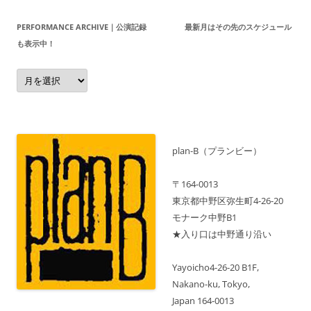
ナ
PERFORMANCE ARCHIVE｜公演記録 最新月はその先のスケジュール
ビ
も表示中！
ゲ
Performance
ー
Archive
｜
シ
公
演
ョ
記
録
ン
最
新
plan-B（プランビー）
月
は
そ
〒164-0013
の
先
東京都中野区弥生町4-26-20
の
モナーク中野B1
ス
ケ
★入り口は中野通り沿い
ジ
ュ
ー
ル
Yayoicho4-26-20 B1F,
も
Nakano-ku, Tokyo,
表
示
Japan 164-0013
中！