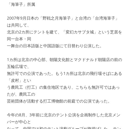
「海筆子」所属
2007年9月日本の「野戦之月海筆子」と台湾の「台湾海筆子」
は共同して、
北京の2カ所にテントを建て、「変幻カサブタ城」という芝居を
同一台本・同
一舞台の日本語版と中国語版にて日替わり公演した。
1カ所は北京の中心部、朝陽文化館とマクドナルド朝陽店の前の
五輪広場で、
無許可での公演であった。もう1カ所は北京の飛行場そばにある
「皮村」とい
う農民工（打工）の集住地区であり、こちらも無許可ではあっ
たが、農民工の
芸術団体が活動する打工博物館の前庭での公演であった。
今年の8月、3年前に北京のテント公演を企画制作した北京メン
バーが中心と
なって、中国では初のテント演劇グループが旗揚げした。 テン