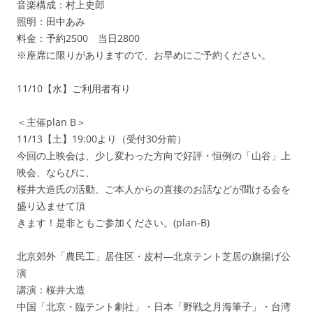
音楽構成：村上史郎
照明：田中あみ
料金：予約2500 当日2800
※座席に限りがありますので、お早めにご予約ください。
11/10【水】ご利用者有り
＜主催plan B＞
11/13【土】19:00より（受付30分前）
今回の上映会は、少し変わった方向で好評・恒例の「山谷」上
映会、ならびに、
桜井大造氏の活動、ご本人からの直接のお話などが聞ける会を
盛り込ませて頂
きます！是非ともご参加ください。(plan-B)
北京郊外「農民工」居住区・皮村―北京テント芝居の旗揚げ公
演
講演：桜井大造
中国「北京・臨テント劇社」・日本「野戦之月海筆子」・台湾