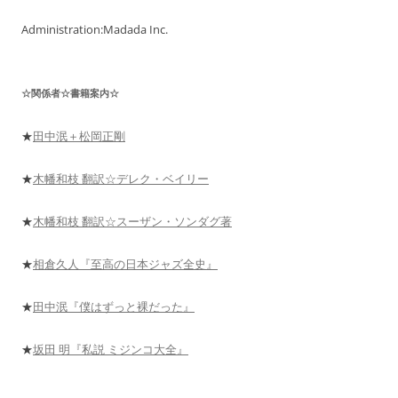
Administration:Madada Inc.
☆関係者☆書籍案内☆
★
田中泯＋松岡正剛
★
木幡和枝 翻訳☆デレク・ベイリー
★
木幡和枝 翻訳☆スーザン・ソンダグ著
★
相倉久人『至高の日本ジャズ全史』
★
田中泯『僕はずっと裸だった』
★
坂田 明『私説 ミジンコ大全』