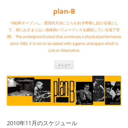
コ
ン
plan-B
テ
ン
ツ
へ
1982年オープンし、慣習的方法にとらわれず呼吸し続ける場とし
ス
キ
て、枠におさまらない身体的パフォーマンスを継続している地下空
ッ
間。 The underground place that continues a physical performance
プ
since 1982. It is not to be seized with a genre, and space which is
Live or Alternative.
メニュー
2010年11月のスケジュール