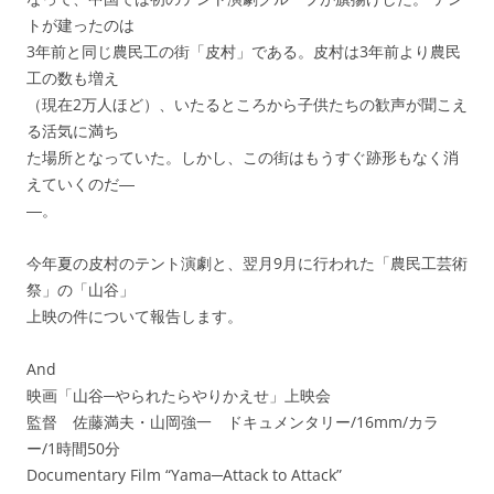
トが建ったのは
3年前と同じ農民工の街「皮村」である。皮村は3年前より農民
工の数も増え
（現在2万人ほど）、いたるところから子供たちの歓声が聞こえ
る活気に満ち
た場所となっていた。しかし、この街はもうすぐ跡形もなく消
えていくのだ―
―。
今年夏の皮村のテント演劇と、翌月9月に行われた「農民工芸術
祭」の「山谷」
上映の件について報告します。
And
映画「山谷─やられたらやりかえせ」上映会
監督 佐藤満夫・山岡強一 ドキュメンタリー/16mm/カラ
ー/1時間50分
Documentary Film “Yama─Attack to Attack”