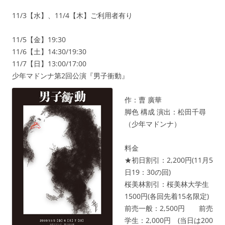
11/3【水】、11/4【木】ご利用者有り
11/5【金】19:30
11/6【土】14:30/19:30
11/7【日】13:00/17:00
少年マドンナ第2回公演『男子衝動』
作：曹 廣華
脚色 構成 演出：松田千尋
（少年マドンナ）
料金
★初日割引：2,200円(11月5
日19：30の回)
桜美林割引：桜美林大学生
1500円(各回先着15名限定)
前売一般：2,500円 前売
学生：2,000円 (当日は200