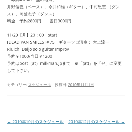
井野信義（ベース）、今井和雄（ギター）、中村恩恵 （ダン
ス）、岡登志子（ダンス）
料金 予約2800円 当日3000円
11/29【月】20：00 start
[DEAD PAN SMILES]＃75 ギターソロ演奏： 大上流一
Riuichi Daijo solo guitar Improv
予約￥1000/当日￥1200
予約はpost（at）milkman.jpまで ※「(at)」を「@」に変更
して下さい。
カテゴリー:
スケジュール
| 投稿日:
2010年11月1日
|
投
←
2010年10月のスケジュール
2010年12月のスケジュール
→
稿