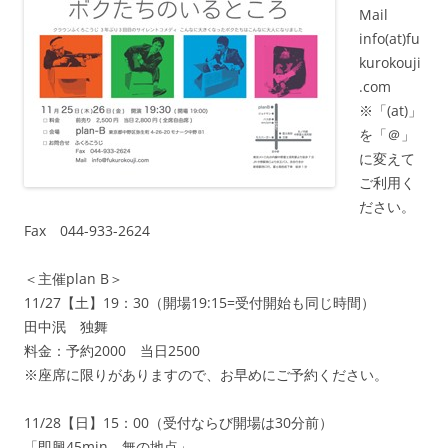
Mail
info(at)fu
kurokouji
.com
※「(at)」
を「＠」
に変えて
ご利用く
ださい。
Fax 044-933-2624
＜主催plan B＞
11/27【土】19：30（開場19:15=受付開始も同じ時間）
田中泯 独舞
料金：予約2000 当日2500
※座席に限りがありますので、お早めにご予約ください。
11/28【日】15：00（受付ならび開場は30分前）
「即興45min 無の地点」