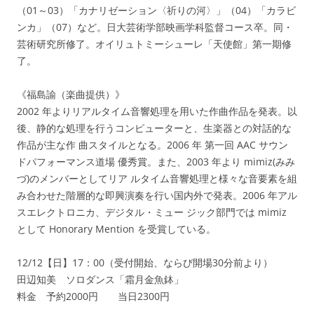
（01～03）「カナリゼーション〈祈りの河〉」（04）「カラビ
ンカ」（07）など。日大芸術学部映画学科監督コース卒。同・
芸術研究所修了。オイリュトミーシューレ「天使館」第一期修
了。
《福島諭（楽曲提供）》
2002 年よりリアルタイム音響処理を用いた作曲作品を発表。以
後、静的な処理を行うコンピューターと、生楽器との対話的な
作品が主な作 曲スタイルとなる。2006 年 第一回 AAC サウン
ドパフォーマンス道場 優秀賞。また、2003 年より mimiz(みみ
づ)のメンバーとしてリア ルタイム音響処理と様々な音要素を組
み合わせた階層的な即興演奏を行い国内外で発表。2006 年アル
スエレクトロニカ、デジタル・ミュー ジック部門では mimiz
として Honorary Mention を受賞している。
12/12【日】17：00（受付開始、ならび開場30分前より）
田辺知美 ソロダンス「霜月金魚鉢」
料金 予約2000円 当日2300円