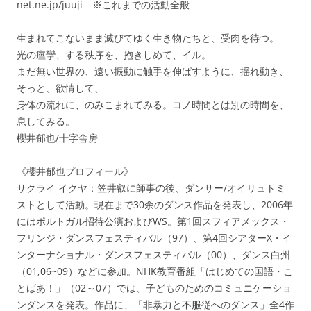
net.ne.jp/juuji ※これまでの活動全般
生まれてこないまま滅びてゆく生き物たちと、受肉を待つ。
光の痙攣、する秩序を、抱きしめて、イル。
まだ無い世界の、遠い振動に触手を伸ばすように、揺れ動き、
そっと、欲情して、
身体の流れに、のみこまれてみる。コノ時間とは別の時間を、
息してみる。
櫻井郁也/十字舎房
《櫻井郁也プロフィール》
サクライ イクヤ：笠井叡に師事の後、ダンサー/オイリュトミ
ストとして活動。現在まで30余のダンス作品を発表し、2006年
にはポルトガル招待公演およびWS。第1回スフィアメックス・
フリンジ・ダンスフェスティバル（97）、第4回シアターX・イ
ンターナショナル・ダンスフェスティバル（00）、ダンス白州
（01,06~09）などに参加。NHK教育番組「はじめての国語・こ
とばあ！」（02～07）では、子どものためのコミュニケーショ
ンダンスを発表。作品に、「非暴力と不服従へのダンス」全4作