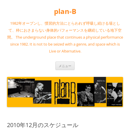
コ
ン
plan-B
テ
ン
ツ
へ
1982年オープンし、慣習的方法にとらわれず呼吸し続ける場とし
ス
キ
て、枠におさまらない身体的パフォーマンスを継続している地下空
ッ
間。 The underground place that continues a physical performance
プ
since 1982. It is not to be seized with a genre, and space which is
Live or Alternative.
メニュー
2010年12月のスケジュール