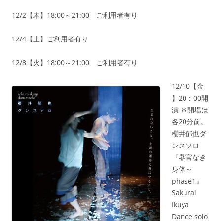
12/2【木】18:00～21:00 ご利用者有り
12/4【土】ご利用者有り
12/8【火】18:00～21:00 ご利用者有り
12/10【金
】20：00開
演 ※開場は
各20分前。
櫻井郁也ダ
ンスソロ
『器官なき
身体～
phase1』
Sakurai
Ikuya
Dance solo