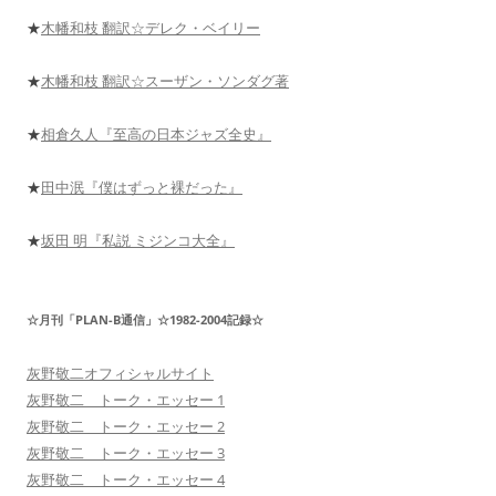
★
木幡和枝 翻訳☆デレク・ベイリー
★
木幡和枝 翻訳☆スーザン・ソンダグ著
★
相倉久人『至高の日本ジャズ全史』
★
田中泯『僕はずっと裸だった』
★
坂田 明『私説 ミジンコ大全』
☆月刊「PLAN-B通信」☆1982-2004記録☆
灰野敬二オフィシャルサイト
灰野敬二 トーク・エッセー 1
灰野敬二 トーク・エッセー 2
灰野敬二 トーク・エッセー 3
灰野敬二 トーク・エッセー 4