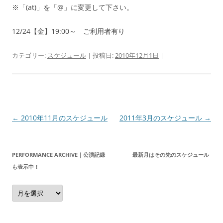
※「(at)」を「@」に変更して下さい。
12/24【金】19:00～ ご利用者有り
カテゴリー:
スケジュール
| 投稿日:
2010年12月1日
|
投
←
2010年11月のスケジュール
2011年3月のスケジュール
→
稿
ナ
PERFORMANCE ARCHIVE｜公演記録 最新月はその先のスケジュール
ビ
も表示中！
ゲ
Performance
ー
Archive
｜
シ
公
演
ョ
記