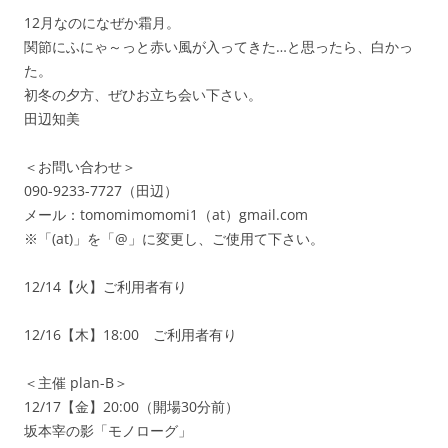
12月なのになぜか霜月。
関節にふにゃ～っと赤い風が入ってきた…と思ったら、白かっ
た。
初冬の夕方、ぜひお立ち会い下さい。
田辺知美
＜お問い合わせ＞
090-9233-7727（田辺）
メール：tomomimomomi1（at）gmail.com
※「(at)」を「@」に変更し、ご使用て下さい。
12/14【火】ご利用者有り
12/16【木】18:00 ご利用者有り
＜主催 plan-B＞
12/17【金】20:00（開場30分前）
坂本宰の影「モノローグ」