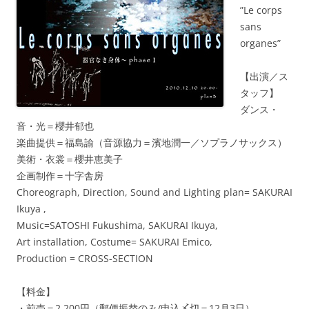
”Le corps
sans
organes”
【出演／ス
タッフ】
ダンス・
音・光＝櫻井郁也
楽曲提供＝福島諭（音源協力＝濱地潤一／ソプラノサックス）
美術・衣裳＝櫻井恵美子
企画制作＝十字舎房
Choreograph, Direction, Sound and Lighting plan= SAKURAI
Ikuya ,
Music=SATOSHI Fukushima, SAKURAI Ikuya,
Art installation, Costume= SAKURAI Emico,
Production = CROSS-SECTION
【料金】
・前売＝2,200円（郵便振替のみ/申込〆切＝12月3日）