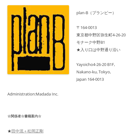
録
ン
最
新
plan-B（プランビー）
月
は
そ
〒164-0013
の
先
東京都中野区弥生町4-26-20
の
モナーク中野B1
ス
ケ
★入り口は中野通り沿い
ジ
ュ
ー
ル
Yayoicho4-26-20 B1F,
も
Nakano-ku, Tokyo,
表
示
Japan 164-0013
中！
Administration:Madada Inc.
☆関係者☆書籍案内☆
★
田中泯＋松岡正剛